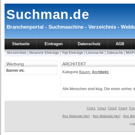
Suchman.de
Branchenportal - Suchmaschine - Verzeichnis - Webk
Startseite
Eintragen
Datenschutz
AGB
Verzeichnis
|
Neueste Einträge
|
Top Einträge
|
Livesuche
|
Jobsuche
|
MAP
Werbung
ARCHITEKT
Banner etc.
Kategorie:
Bauen:
Architekt:
Alle Menschen sind klug. Die einen vorher, 
Cms1
Cms2
Cms3
Cms4
Cm
Ihre Webseite hier!
-
Ihre Webseite hier!
-
Ihre Web
cop